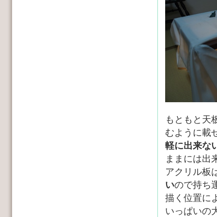
もともと天
むように載
軽に出来な
ままには出
アクリル板
い
ので持ち
描く位置に
いっぱいの