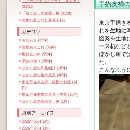
「アール･デコとモード」展を見て
手描友禅
(02/13)
「着こなしの変遷」展 (01/26)
着物の着こなし展 (01/12)
東京手描き
れを
生地に
図案を生地
お知らせ (37件)
ース机
など
着物あれこれ (36件)
ぼかし屋で
展覧会ルポ (55件)
季節の便り (28件)
た。
ぼかし屋の作品紹介 (18件)
こんなふう
ぼかし屋の染め風景 (40件)
東京手描き友禅 模様のお話 (14
件)
東京手描友禅の道具・作業 (26件)
ぼかし屋の染め直し例 (1件)
2026年05月(1件)
2026年04月(1件)