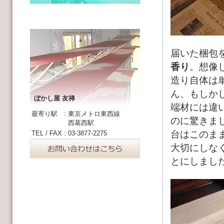
届いた梱包
香り
。想像
造り自体は
ん、もしか
ぼかし屋 友禅
端材には違
:
最寄り駅
東京メトロ東西線
のに驚きま
西葛西駅
台はこのま
TEL / FAX
:
03-3877-2275
大切にしな
とにしまし