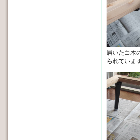
届いた白木
られて
いま