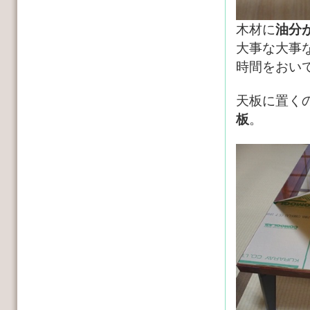
木材に
油分
大事な大事
時間をおい
天板に置く
板
。