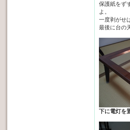
保護紙をず
よ。
一度剥がせ
最後に台の
下に電灯を