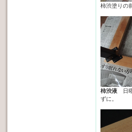
柿渋塗りの
柿渋液
日曜
ずに。