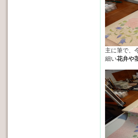
主に筆で、
細い
花弁や