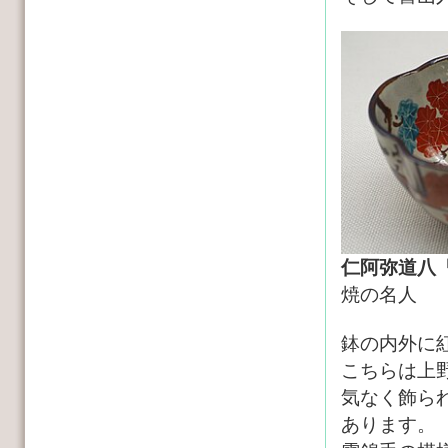
仁阿弥道八
焼の名人
鉢の内外に
こちらは上
気なく飾ら
あります。