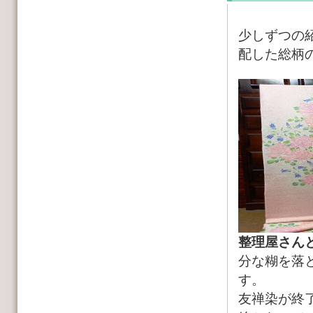
少しずつの
配した総柄
整理屋さん
分な糊を落
す。
友禅染が終