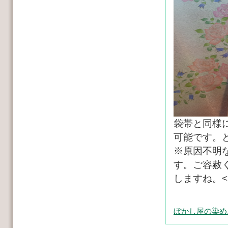
袋帯と同様
可能です。
※原因不明
す。ご容赦
しますね。<(_
ぼかし屋の染め