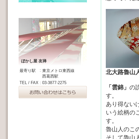
ぼかし屋 友禅
:
最寄り駅
東京メトロ東西線
北大路魯山
西葛西駅
TEL / FAX
:
03-3877-2275
「雲錦」
の
す。
あり得ない
いう絵柄の
す。
魯山人のこ
そして魯山