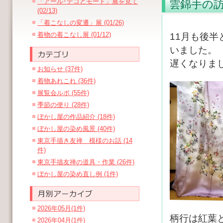
「アール･デコとモード」展を見て
雲錦手の
(02/13)
「着こなしの変遷」展 (01/26)
着物の着こなし展 (01/12)
11月も後
いました。
遅くなりま
お知らせ (37件)
着物あれこれ (36件)
展覧会ルポ (55件)
季節の便り (28件)
ぼかし屋の作品紹介 (18件)
ぼかし屋の染め風景 (40件)
東京手描き友禅 模様のお話 (14
件)
東京手描友禅の道具・作業 (26件)
ぼかし屋の染め直し例 (1件)
2026年05月(1件)
柄行は紅葉
2026年04月(1件)