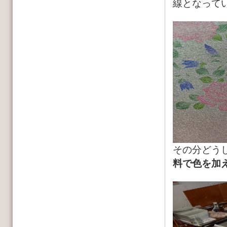
線となって
その分どう
料で色を加