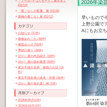
「アール･デコとモード」展を見て
2026年
(02/13)
「着こなしの変遷」展 (01/26)
着物の着こなし展 (01/12)
早いもので
上野公園で
Aにもお立
お知らせ (37件)
着物あれこれ (36件)
展覧会ルポ (55件)
季節の便り (28件)
ぼかし屋の作品紹介 (18件)
ぼかし屋の染め風景 (40件)
東京手描き友禅 模様のお話 (14
件)
東京手描友禅の道具・作業 (26件)
ぼかし屋の染め直し例 (1件)
2026年05月(1件)
2026年04月(1件)