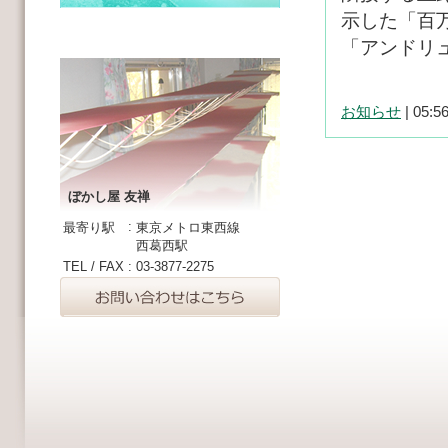
示した「百
「アンドリ
お知らせ
| 05:5
ぼかし屋 友禅
:
最寄り駅
東京メトロ東西線
西葛西駅
TEL / FAX
:
03-3877-2275