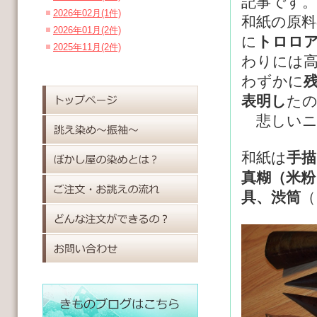
記事です。
2026年02月(1件)
和紙の原
2026年01月(2件)
に
トロロ
2025年11月(2件)
わりには
わずかに
表明し
た
悲しいニ
和紙は
手描
真糊（米粉
具、渋筒
（