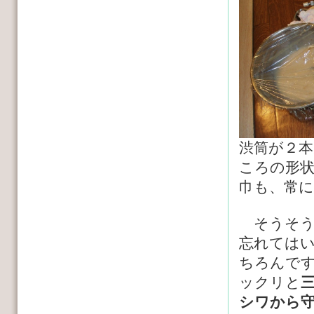
渋筒が２
ころの形
巾も、常
そうそう
忘れては
ちろんで
ックリと
シワから