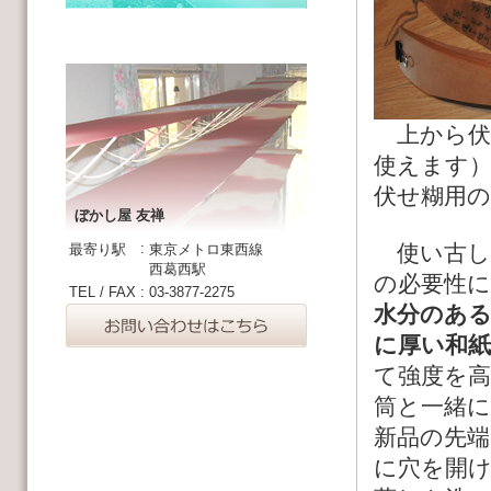
上から伏
使えます
伏せ糊用の
ぼかし屋 友禅
:
使い古し
最寄り駅
東京メトロ東西線
西葛西駅
の必要性
TEL / FAX
:
03-3877-2275
水分のあ
に厚い和
て強度を
筒と一緒
新品の先端
に穴を開