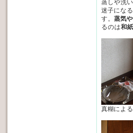
蒸しや洗
迷子にな
す。
蒸気
るのは
和
真糊によ