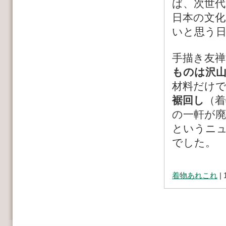
ば、次世
日本の文
いと思う
手描き友禅
ものは沢
材料だけ
裾回し
（着
の一軒が廃
というニ
でした。
着物あれこれ
| 