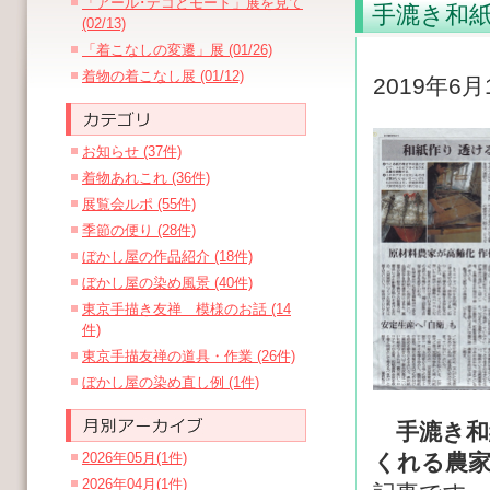
「アール･デコとモード」展を見て
手漉き和
(02/13)
「着こなしの変遷」展 (01/26)
着物の着こなし展 (01/12)
2019年6
お知らせ (37件)
着物あれこれ (36件)
展覧会ルポ (55件)
季節の便り (28件)
ぼかし屋の作品紹介 (18件)
ぼかし屋の染め風景 (40件)
東京手描き友禅 模様のお話 (14
件)
東京手描友禅の道具・作業 (26件)
ぼかし屋の染め直し例 (1件)
手漉き
2026年05月(1件)
くれる農
2026年04月(1件)