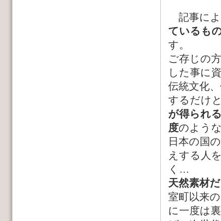
記事によ
ているも
す。
ご存じの
した事に
伝統文化、
するだけ
が得られ
度
のよう
日本の国
えする人
く…
天然素材
室町以来の
に一度は