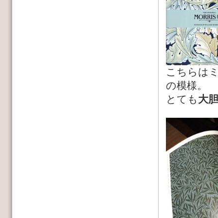
こちらは
の模様。
とても
大