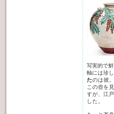
写実的で鮮
軸には珍
た
のは彼
この壺を
すが、江
した。