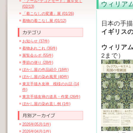
「アール･デコとモード」展を見て
ウィリア
(02/13)
「着こなしの変遷」展 (01/26)
着物の着こなし展 (01/12)
日本の手描
イギリス
お知らせ (37件)
ウィリア
着物あれこれ (36件)
2まで）
展覧会ルポ (55件)
季節の便り (28件)
ぼかし屋の作品紹介 (18件)
ぼかし屋の染め風景 (40件)
東京手描き友禅 模様のお話 (14
件)
東京手描友禅の道具・作業 (26件)
ぼかし屋の染め直し例 (1件)
2026年05月(1件)
2026年04月(1件)