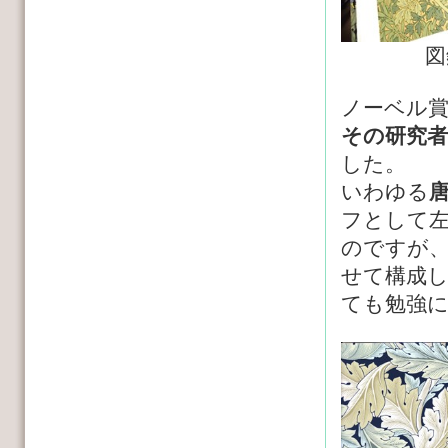
図録の
ノーベル
その研究者
した。
いわゆる
フとして
のですが
せて構成
ても勉強