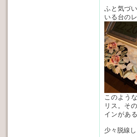
ふと気づ
いる台の
このよう
リス。そ
インがあ
少々脱線し