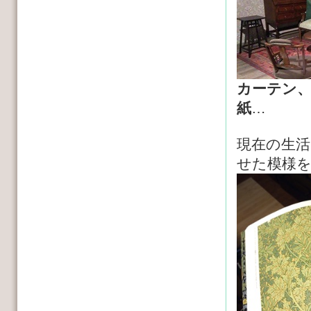
カーテン
紙
…
現在の生
せた模様