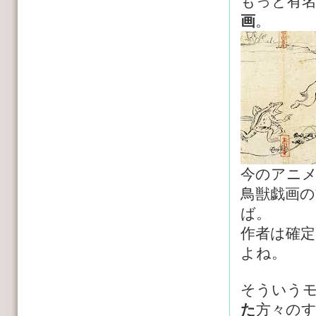
もっと有
画
。
今のアニ
鳥獣戯画
ば。
作者は確
よね。
そういう
た
方々の