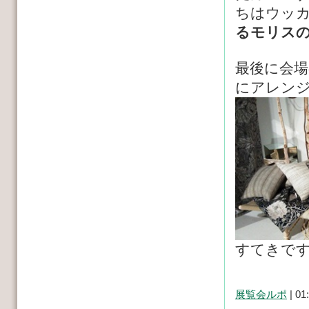
ちはウッ
るモリス
最後に会
にアレン
すてきで
展覧会ルポ
| 01