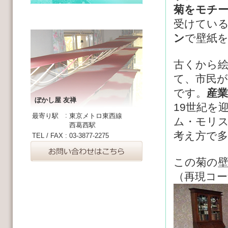
菊をモチ
受けてい
ン
で壁紙
古くから
て、市民
です。
産
ぼかし屋 友禅
19世紀を
:
最寄り駅
東京メトロ東西線
ム・モリ
西葛西駅
考え方で
TEL / FAX
:
03-3877-2275
この菊の
（再現コー