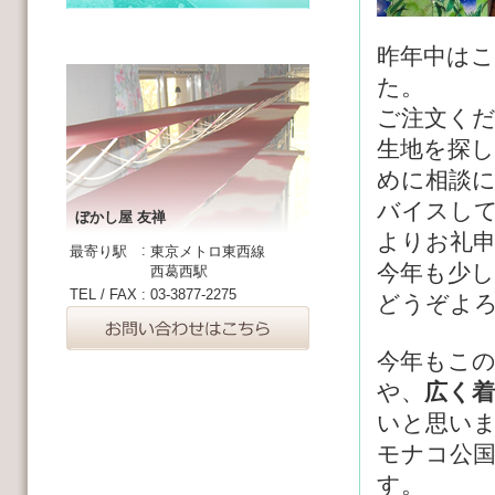
昨年中は
た。
ご注文く
生地を探
めに相談
バイスし
ぼかし屋 友禅
よりお礼
:
最寄り駅
東京メトロ東西線
今年も少
西葛西駅
TEL / FAX
:
03-3877-2275
どうぞよ
今年もこ
や、
広く
いと思い
モナコ公
す。