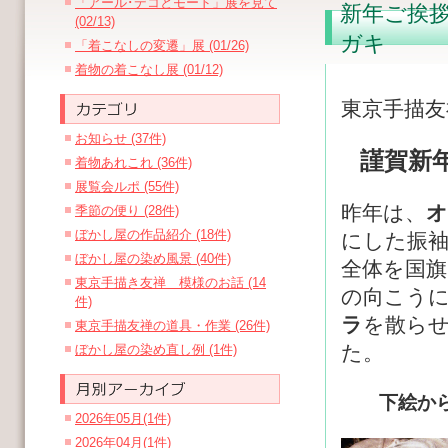
「アール･デコとモード」展を見て
新年ご挨
(02/13)
ガキ
「着こなしの変遷」展 (01/26)
着物の着こなし展 (01/12)
東京手描友
お知らせ (37件)
謹賀新
着物あれこれ (36件)
展覧会ルポ (55件)
昨年は、
オ
季節の便り (28件)
ぼかし屋の作品紹介 (18件)
にした振
ぼかし屋の染め風景 (40件)
全体を国旗
東京手描き友禅 模様のお話 (14
の向こう
件)
ラ
を散ら
東京手描友禅の道具・作業 (26件)
た。
ぼかし屋の染め直し例 (1件)
下絵か
2026年05月(1件)
2026年04月(1件)