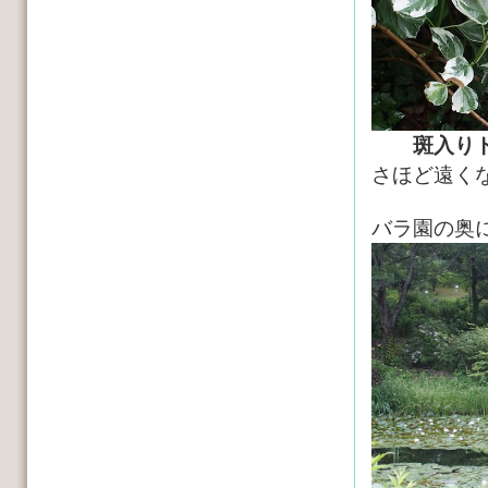
斑入り
さほど遠く
バラ園の奥