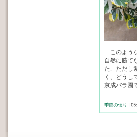
このような
自然に勝て
た。ただし
く、どうして
京成バラ園
季節の便り
| 05