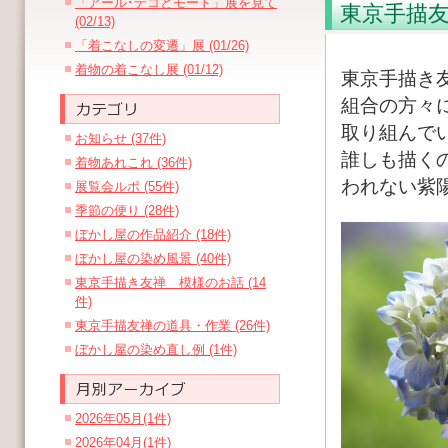
「アール･デコとモード」展を見て
東京手描
(02/13)
「着こなしの変遷」展 (01/26)
着物の着こなし展 (01/12)
東京手描き
組合の方々
取り組んで
お知らせ (37件)
誰しも描く
着物あれこれ (36件)
われない紫
展覧会ルポ (55件)
季節の便り (28件)
ぼかし屋の作品紹介 (18件)
ぼかし屋の染め風景 (40件)
東京手描き友禅 模様のお話 (14
件)
東京手描友禅の道具・作業 (26件)
ぼかし屋の染め直し例 (1件)
2026年05月(1件)
2026年04月(1件)