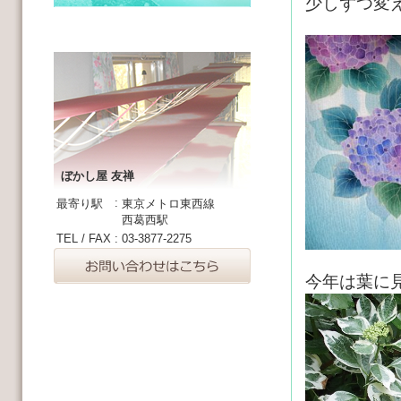
少しずつ変
ぼかし屋 友禅
:
最寄り駅
東京メトロ東西線
西葛西駅
TEL / FAX
:
03-3877-2275
今年は葉に