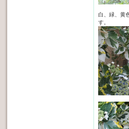
白、緑、黄
す。