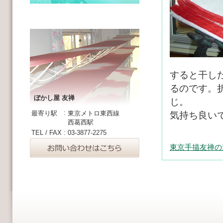
すると干し
るのです。
ぼかし屋 友禅
じ。
:
最寄り駅
東京メトロ東西線
気持ち良いです
西葛西駅
TEL / FAX
:
03-3877-2275
東京手描友禅の