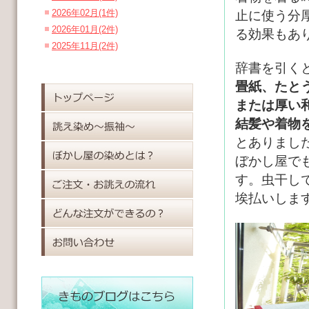
2026年02月(1件)
止に使う分
2026年01月(2件)
る効果もあ
2025年11月(2件)
辞書を引く
畳紙、たと
または厚い
結髪や着物
とありまし
ぼかし屋で
す。虫干し
埃払いしま