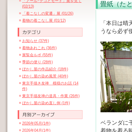
「アール･デコとモード」展を見て
畳紙（た
(02/13)
「着こなしの変遷」展 (01/26)
着物の着こなし展 (01/12)
「本日は晴
うなら必ず
お知らせ (37件)
着物あれこれ (36件)
展覧会ルポ (55件)
季節の便り (28件)
ぼかし屋の作品紹介 (18件)
ぼかし屋の染め風景 (40件)
東京手描き友禅 模様のお話 (14
件)
東京手描友禅の道具・作業 (26件)
ぼかし屋の染め直し例 (1件)
ベランダに
2026年05月(1件)
着物を着る
2026年04月(1件)